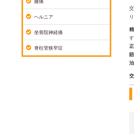
膝痛
交
り
ヘルニア
精
坐骨院神経痛
す
正
脊柱管狭窄症
賠
治
交