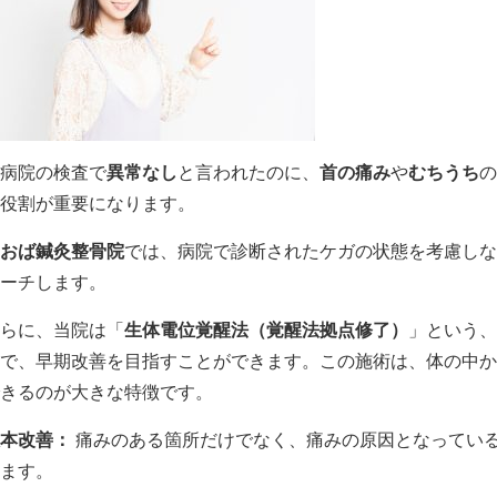
病院の検査で
異常なし
と言われたのに、
首の痛み
や
むちうち
の
役割が重要になります。
おば鍼灸整骨院
では、病院で診断されたケガの状態を考慮しな
ーチします。
らに、当院は「
生体電位覚醒法（覚醒法拠点修了）
」という、
で、早期改善を目指すことができます。この施術は、体の中か
きるのが大きな特徴です。
本改善：
痛みのある箇所だけでなく、痛みの原因となってい
ます。