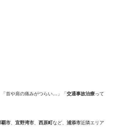
 「首や肩の痛みがつらい…」「
交通事故治療
って
那覇市
、
宜野湾市
、
西原町
など、
浦添市
近隣エリア
。