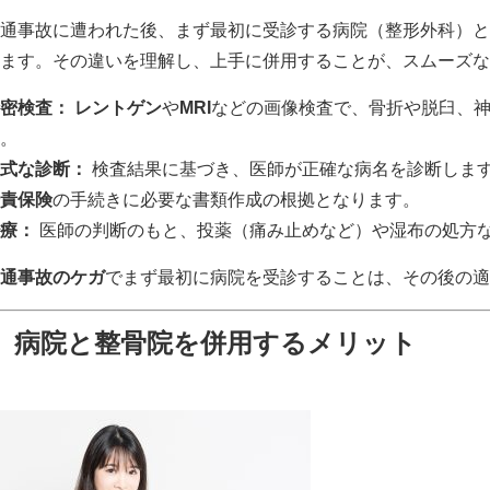
通事故に遭われた後、まず最初に受診する病院（整形外科）と
ます。その違いを理解し、上手に併用することが、スムーズな
密検査：
レントゲン
や
MRI
などの画像検査で、骨折や脱臼、
。
式な診断：
検査結果に基づき、医師が正確な病名を診断しま
責保険
の手続きに必要な書類作成の根拠となります。
療：
医師の判断のもと、投薬（痛み止めなど）や湿布の処方
通事故のケガ
でまず最初に病院を受診することは、その後の適
病院と整骨院を併用するメリット