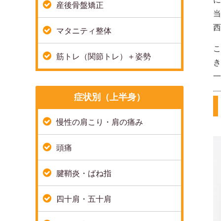
産後骨盤矯正
当
西
マタニティ整体
こ
筋トレ（関節トレ）＋姿勢
き
一
症状別（上半身）
慢性の肩こり・肩の痛み
頭痛
腱鞘炎・ばね指
四十肩・五十肩