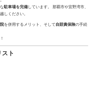
な
駐車場を完備
しています。 那覇市や宜野湾市、
越しください。
院
を併用するメリット、そして
自賠責保険
の手続
！
リスト