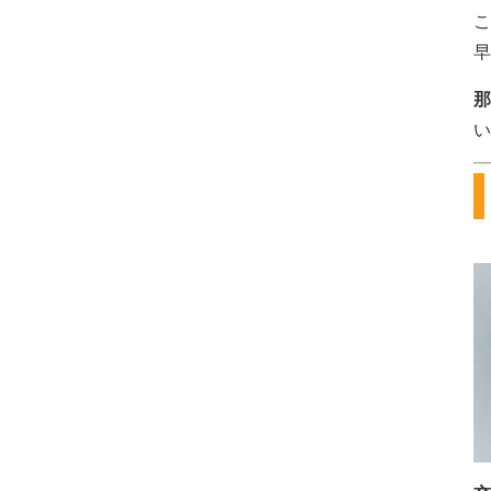
こ
早
那
い