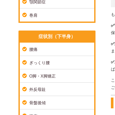
顎関節症
も
巻肩
✅
保
症状別（下半身）
✅
腰痛
ま
✅
ぎっくり腰
ば
O脚・X脚矯正
こ
ご
外反母趾
骨盤後傾