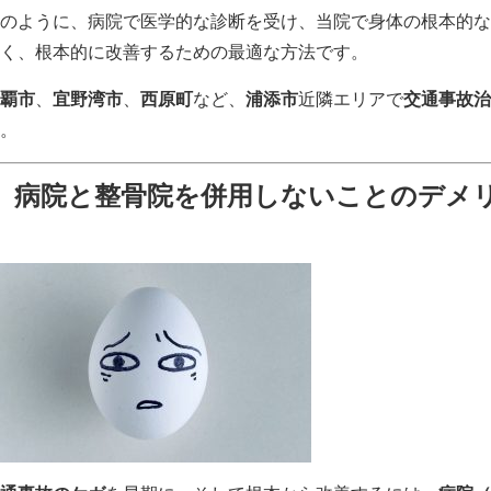
のように、病院で医学的な診断を受け、当院で身体の根本的な
く、根本的に改善するための最適な方法です。
覇市
、
宜野湾市
、
西原町
など、
浦添市
近隣エリアで
交通事故治
。
病院と整骨院を併用しないことのデメ