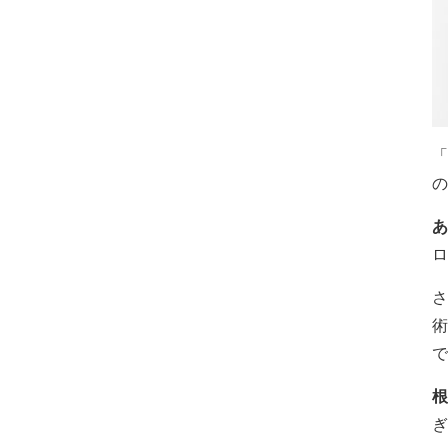
「
の
あ
ロ
さ
術
で
根
ぎ